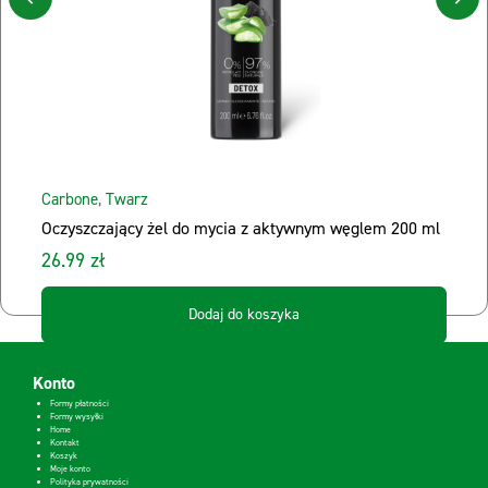
Carbone
,
Twarz
Oczyszczający żel do mycia z aktywnym węglem 200 ml
26.99 zł
Dodaj do koszyka
Konto
Formy płatności
Formy wysyłki
Home
Kontakt
Koszyk
Moje konto
Polityka prywatności