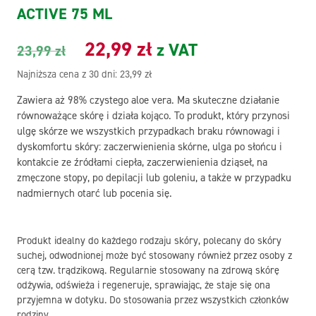
ACTIVE 75 ML
Pierwotna
Aktualna
22,99
zł
z VAT
23,99
zł
cena
cena
Najniższa cena z 30 dni:
23,99
zł
Zawiera aż 98% czystego aloe vera. Ma skuteczne działanie
wynosiła:
wynosi:
równoważące skórę i działa kojąco. To produkt, który przynosi
ulgę skórze we wszystkich przypadkach braku równowagi i
23,99 zł.
22,99 zł.
dyskomfortu skóry: zaczerwienienia skórne, ulga po słońcu i
kontakcie ze źródłami ciepła, zaczerwienienia dziąseł, na
zmęczone stopy, po depilacji lub goleniu, a także w przypadku
nadmiernych otarć lub pocenia się.
Produkt idealny do każdego rodzaju skóry, polecany do skóry
suchej, odwodnionej może być stosowany również przez osoby z
cerą tzw. trądzikową. Regularnie stosowany na zdrową skórę
odżywia, odświeża i regeneruje, sprawiając, że staje się ona
przyjemna w dotyku. Do stosowania przez wszystkich członków
rodziny.