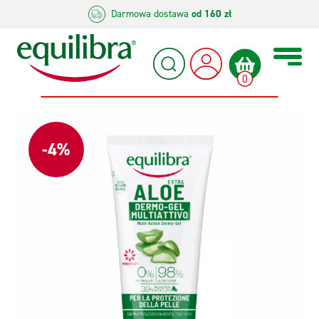
Darmowa dostawa
od
160 zł
0
-4%