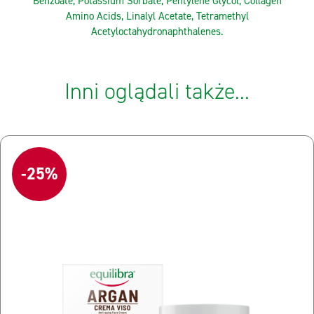
Benzoate, Potassium Sorbate, Pentylene Glycol, Collagen
Amino Acids, Linalyl Acetate, Tetramethyl
Acetyloctahydronaphthalenes.
Inni oglądali także...
-25%