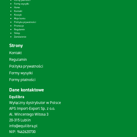
Formy płatności
Formy wysyłki
Home
Kontakt
Koszyk
Moje konto
Polityka prywatności
Promocje
Regulamin
Sklep
Zamówienie
Strony
Kontakt
Regulamin
Polityka prywatności
Formy wysyłki
Formy płatności
Dane kontaktowe
Equilibra
Wyłączny dystrybutor w Polsce
APS Import-Export Sp. z o.o.
Al. Wincentego Witosa 3
20-315 Lublin
info@equilibra.pl
NIP: 9462620730