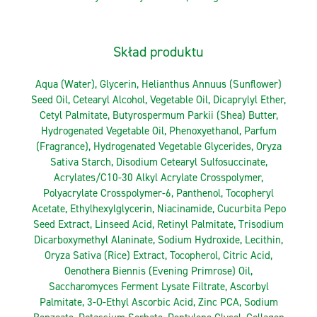
Skład produktu
Aqua (Water), Glycerin, Helianthus Annuus (Sunflower)
Seed Oil, Cetearyl Alcohol, Vegetable Oil, Dicaprylyl Ether,
Cetyl Palmitate, Butyrospermum Parkii (Shea) Butter,
Hydrogenated Vegetable Oil, Phenoxyethanol, Parfum
(Fragrance), Hydrogenated Vegetable Glycerides, Oryza
Sativa Starch, Disodium Cetearyl Sulfosuccinate,
Acrylates/C10-30 Alkyl Acrylate Crosspolymer,
Polyacrylate Crosspolymer-6, Panthenol, Tocopheryl
Acetate, Ethylhexylglycerin, Niacinamide, Cucurbita Pepo
Seed Extract, Linseed Acid, Retinyl Palmitate, Trisodium
Dicarboxymethyl Alaninate, Sodium Hydroxide, Lecithin,
Oryza Sativa (Rice) Extract, Tocopherol, Citric Acid,
Oenothera Biennis (Evening Primrose) Oil,
Saccharomyces Ferment Lysate Filtrate, Ascorbyl
Palmitate, 3-O-Ethyl Ascorbic Acid, Zinc PCA, Sodium